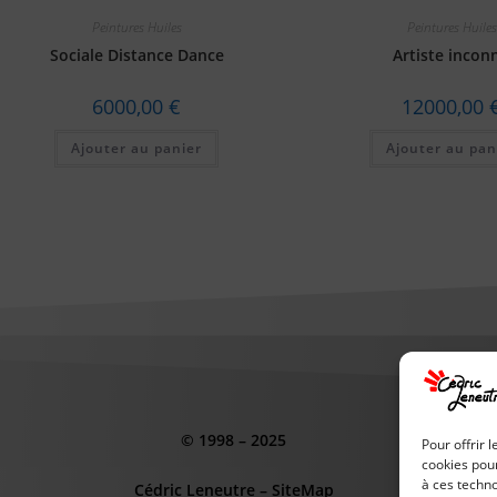
Peintures Huiles
Peintures Huiles
Sociale Distance Dance
Artiste incon
6000,00
€
12000,00
Ajouter au panier
Ajouter au pan
© 1998 – 2025
Pour offrir 
cookies pour
à ces techn
Cédric Leneutre
–
SiteMap