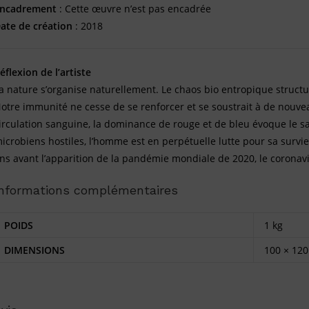
ncadrement
: Cette œuvre n’est pas encadrée
ate de création
: 2018
éflexion de l’artiste
a nature s’organise naturellement. Le chaos bio entropique structu
otre immunité ne cesse de se renforcer et se soustrait à de nouve
irculation sanguine, la dominance de rouge et de bleu évoque le san
icrobiens hostiles, l’homme est en perpétuelle lutte pour sa survie
ns avant l’apparition de la pandémie mondiale de 2020, le coron
Informations complémentaires
POIDS
1 kg
DIMENSIONS
100 × 120