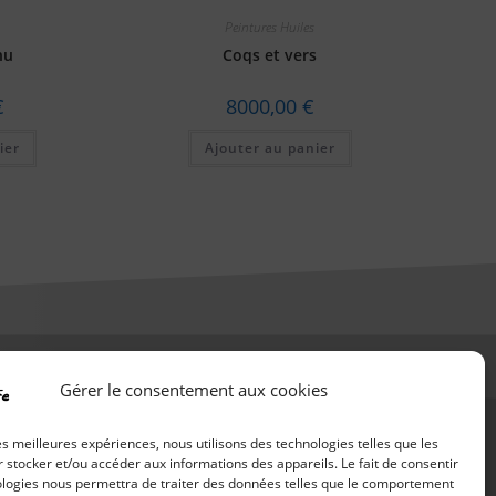
Peintures Huiles
nu
Coqs et vers
€
8000,00
€
ier
Ajouter au panier
Gérer le consentement aux cookies
les meilleures expériences, nous utilisons des technologies telles que les
 stocker et/ou accéder aux informations des appareils. Le fait de consentir
ologies nous permettra de traiter des données telles que le comportement