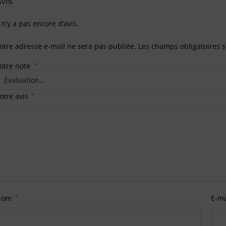
vis
l n’y a pas encore d’avis.
otre adresse e-mail ne sera pas publiée.
Les champs obligatoires 
otre note
*
otre avis
*
Nom
*
E-m