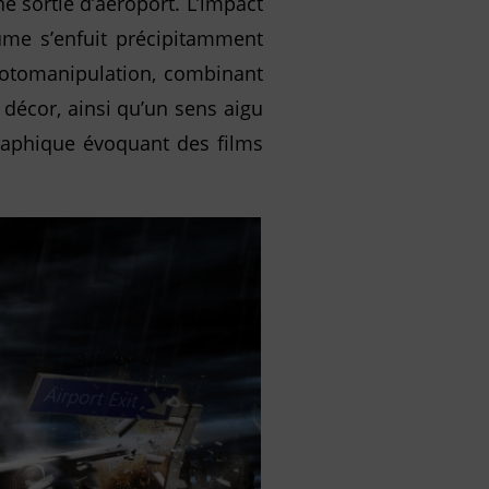
e sortie d’aéroport. L’impact
ume s’enfuit précipitamment
photomanipulation, combinant
 décor, ainsi qu’un sens aigu
raphique évoquant des films