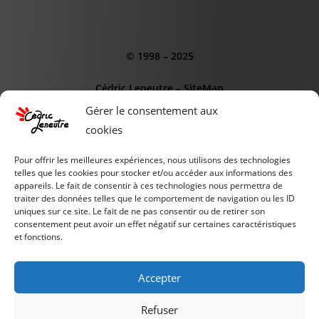
© 1998 – 2025
Cédric Leneutre
–
SiteMap
Gérer le consentement aux
cookies
Pour offrir les meilleures expériences, nous utilisons des technologies
telles que les cookies pour stocker et/ou accéder aux informations des
CE SITE EST SOUTENUS PAR :
appareils. Le fait de consentir à ces technologies nous permettra de
traiter des données telles que le comportement de navigation ou les ID
AGENCE WEB OdD
uniques sur ce site. Le fait de ne pas consentir ou de retirer son
consentement peut avoir un effet négatif sur certaines caractéristiques
et fonctions.
INSTITUT de l'IA
PIXELCLUB.FR
Accepter
SCIENCE & TECHNOLOGIE
Refuser