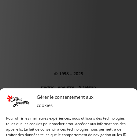
© 1998 – 2025
Cédric Leneutre
–
SiteMap
Gérer le consentement aux
cookies
Pour offrir les meilleures expériences, nous utilisons des technologies
telles que les cookies pour stocker et/ou accéder aux informations des
appareils. Le fait de consentir à ces technologies nous permettra de
CE SITE EST SOUTENUS PAR :
traiter des données telles que le comportement de navigation ou les ID