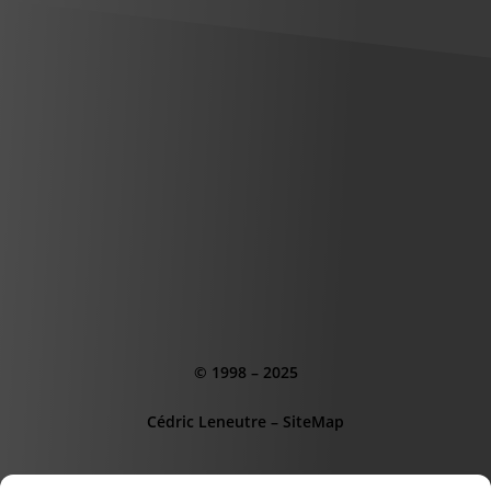
© 1998 – 2025
Cédric Leneutre
–
SiteMap