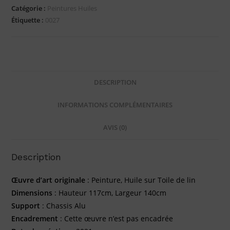
Catégorie :
Peintures Huiles
Étiquette :
0027
DESCRIPTION
INFORMATIONS COMPLÉMENTAIRES
AVIS (0)
Description
Œuvre d’art originale
: Peinture, Huile sur Toile de lin
Dimensions
: Hauteur 117cm, Largeur 140cm
Support
: Chassis Alu
Encadrement
: Cette œuvre n’est pas encadrée