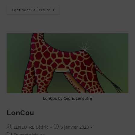
Continuer La Lecture
LonCou by Cedric Leneutre
LonCou
LENEUTRE Cédric
5 janvier 2023
En vente bio-art