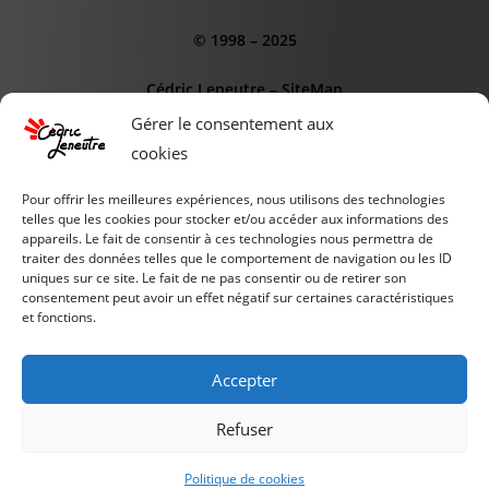
© 1998 – 2025
Cédric Leneutre
–
SiteMap
Gérer le consentement aux
cookies
Pour offrir les meilleures expériences, nous utilisons des technologies
telles que les cookies pour stocker et/ou accéder aux informations des
CE SITE EST SOUTENUS PAR :
appareils. Le fait de consentir à ces technologies nous permettra de
traiter des données telles que le comportement de navigation ou les ID
AGENCE WEB OdD
uniques sur ce site. Le fait de ne pas consentir ou de retirer son
consentement peut avoir un effet négatif sur certaines caractéristiques
et fonctions.
INSTITUT de l'IA
PIXELCLUB.FR
Accepter
SCIENCE & TECHNOLOGIE
Refuser
COMPARER &
ACHETER
Politique de cookies