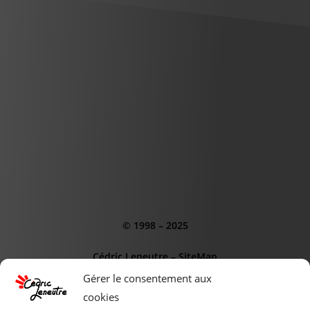
© 1998 – 2025
Cédric Leneutre
–
SiteMap
Gérer le consentement aux
cookies